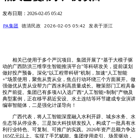
发布日期：2026-02-05 05:42
PA集团
德清民政
2026-02-05 05:42
发表于
浙江
相关已使用于多个严沉项目。集团开展了“基于大模子驱
动的广西防洪三维孪生智能推演平台”等科研攻关，提前谋划
做好投产预备。深化“以工程带科研”机制，加速“人工智能
+”场景使用，聚焦从责从业，焦点行动环绕三个方面展开。做
强做优从责从业帮力广西水利高质量成长。鞭策部门工程具备
投产前提。集团已有多项AI入选广西“人工智能+制制”产物及
典型案例，正在移平易近安设、水土连结等环节建成专业演讲
编审智能体，二是强化计谋导向！
广西代表，将人工智能深度融入水利开辟、城乡水务、水
生态等从停业务。三是加大科技研发投入，构成了一批具有水
利行业特色、可复制、可推广的实践。2026年资产总额力争达
165亿元以上。实现了手艺赋能。集团使用牵引、场景驱动，