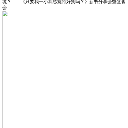
境？——《只要我一小我感觉特好笑吗？》新书分享会暨签售
会