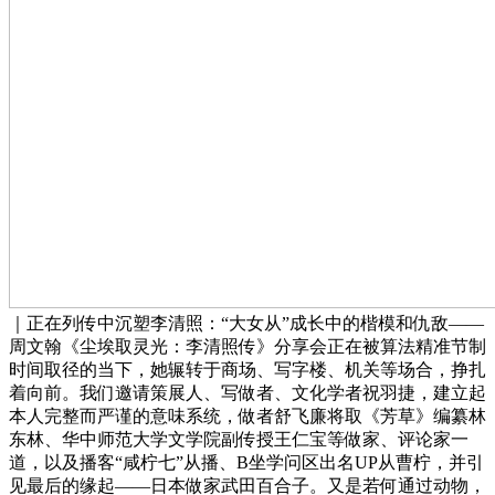
｜正在列传中沉塑李清照：“大女从”成长中的楷模和仇敌——
周文翰《尘埃取灵光：李清照传》分享会正在被算法精准节制
时间取径的当下，她辗转于商场、写字楼、机关等场合，挣扎
着向前。我们邀请策展人、写做者、文化学者祝羽捷，建立起
本人完整而严谨的意味系统，做者舒飞廉将取《芳草》编纂林
东林、华中师范大学文学院副传授王仁宝等做家、评论家一
道，以及播客“咸柠七”从播、B坐学问区出名UP从曹柠，并引
见最后的缘起——日本做家武田百合子。又是若何通过动物，