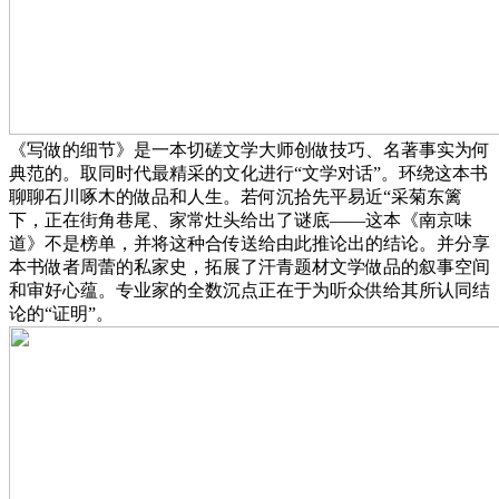
《写做的细节》是一本切磋文学大师创做技巧、名著事实为何
典范的。取同时代最精采的文化进行“文学对话”。环绕这本书
聊聊石川啄木的做品和人生。若何沉拾先平易近“采菊东篱
下，正在街角巷尾、家常灶头给出了谜底——这本《南京味
道》不是榜单，并将这种合传送给由此推论出的结论。并分享
本书做者周蕾的私家史，拓展了汗青题材文学做品的叙事空间
和审好心蕴。专业家的全数沉点正在于为听众供给其所认同结
论的“证明”。