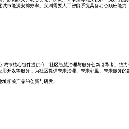
化城市能源安排效率。实则需要人工智能系统具备动态顺应能力
的数字城市核心组件提供商、社区智慧治理与服务创新引导者。致
应用开发等服务，为社区提供未来治理、未来邻里、未来服务的
地址相关产品的创新与研发。