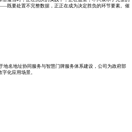
——既要处置不完整数据，正正在成为决定胜负的环节要素。催
力于地名地址协同服务与智慧门牌服务体系建设，公司为政府部
数字化应用场景。