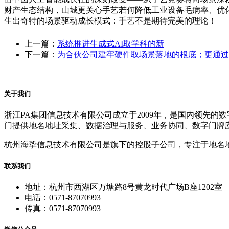
财产生态结构，山城更关心手艺若何降低工业设备毛病率、优
生出奇特的场景驱动成长模式：手艺不是期待完美的理论！
上一篇：
系统推进生成式AI取学科的新
下一篇：
为合伙公司建牢硬件取场景落地的根底；更通过
关于我们
浙江PA集团信息技术有限公司成立于2009年，是国内领先
门提供地名地址采集、数据治理与服务、业务协同、数字门牌
杭州海挚信息技术有限公司是旗下的控股子公司，专注于地名
联系我们
地址：杭州市西湖区万塘路8号黄龙时代广场B座1202室
电话：0571-87070993
传真：0571-87070993