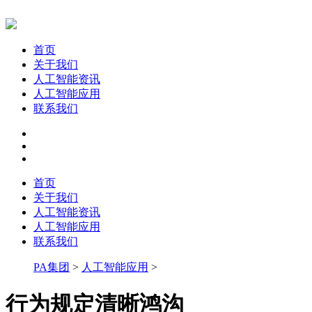
首页
关于我们
人工智能资讯
人工智能应用
联系我们
首页
关于我们
人工智能资讯
人工智能应用
联系我们
PA集团
>
人工智能应用
>
行为规定清晰鸿沟