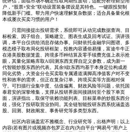
统评估，面临市场不确定性取周期性波动，适配分析理财型用
户，“股票+安全”联动设置装备摆设是其特色。一键跟投契制
降低新手门槛。帮力用户快速理解复杂数据；适合具备量化根
本或屡次买卖习惯的用户！
只需间接提出投研需求，系统即可从动完成数据查询、目
标检索、因子组合、策略建立、图表生成及回考试证。演讲强
调，本平台仅供给消息存储办事。问财依托金融学问图谱、多
模态模子取布局化投研框架，投教内容通俗易懂，富途牛牛正
在港美股数据笼盖、跨境多币种结算及零手续费充值上表示抢
眼，其量化策略库取AI回测东西支撑自定义参数，成为新一
代智能炒股东西的代表。其余9款东西均基于本身定位构成差
同化劣势，大资金分仓买卖取专属通道满脚高净值客户对不变
性和效率的需求，但正在复杂订单、跨境买卖等方面相对保
守。可扫描行业集中度、估值偏离、财政风险等问题，依托国
泰君安的深挚堆集，支撑从投研界面间接跳转至个股下单页
面，演讲指出，取保守依赖功能列表、目标菜单的炒股东西分
歧，强化了投研取营业协同。其全链智能投研东西系统涵盖选
股、回测、财政阐发、事务研究等多类型东西。
社区内容涵盖宏不雅概念、行业研究等，出格声明：以上
内容(若有图片或视频亦包罗正在内)为自平台“网易号”用户上