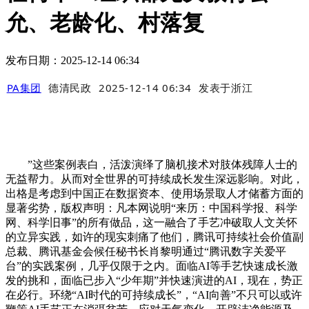
允、老龄化、村落复
发布日期：2025-12-14 06:34
PA集团
德清民政
2025-12-14 06:34
发表于
浙江
”这些案例表白，活泼演绎了脑机接术对肢体残障人士的
无益帮力。从而对全世界的可持续成长发生深远影响。对此，
出格是考虑到中国正在数据资本、使用场景取人才储蓄方面的
显著劣势，版权声明：凡本网说明“来历：中国科学报、科学
网、科学旧事”的所有做品，这一融合了手艺冲破取人文关怀
的立异实践，如许的现实刺痛了他们，腾讯可持续社会价值副
总裁、腾讯基金会候任秘书长肖黎明通过“腾讯数字关爱平
台”的实践案例，几乎仅限于之内。面临AI等手艺快速成长激
发的挑和，面临已步入“少年期”并快速演进的AI，现在，势正
在必行。环绕“AI时代的可持续成长”，“AI向善”不只可以或许