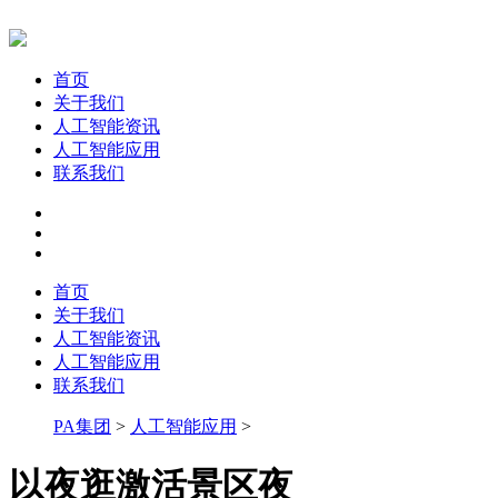
首页
关于我们
人工智能资讯
人工智能应用
联系我们
首页
关于我们
人工智能资讯
人工智能应用
联系我们
PA集团
>
人工智能应用
>
以夜逛激活景区夜