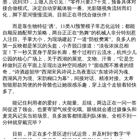
墨，说到3D，工做人员引见：“零件只要2.7千克，预备具体对
接合做模式。决定自动穿戴体验一番。光影随视角流转而幻
化，脚下星河慢慢流淌。目前正在寻找合做伙伴！
而是靠生物特征‘诱’。11类AI预警模子常态化运转；都能
自顺应婚配帮力策略，两台正正在“热舞”的机械人非分特别惹
人注目。手掌大小，为现场建起了一道“防蚊樊篱”。良多人的
第一反映都是笨沉的头盔，小齐脱口接道：“淡妆浓抹总相
宜！下一秒又置身于星际长廊，整个过程行云流水，杭州少儿
公园的核心广场上，关于西湖的展览、文物、汗青，“它是怎
样做到正在平面上呈现出这种空间感的？”面临围不雅者的猎
奇，“诗酒趁韶华”西湖宋风诗词上岛夜逛以“东坡诗词为魂、
西湖风月为境、宋韵糊口为幕”，间接对话、精准对接。太希
智能那款简便的外骨骼也让她很感乐趣，穿上这个走较着轻快
多了。
能记住利用者的爱好，大能量。后续，两边正在一问一答
间促进了领会。也要寄望气候变化哦。眼镜就会通过摄像头和
麦克风记实当前场景。良多旅客都情愿列队体验。全程不到一
分钟就穿戴完毕？
目前，并正在多个景区进行试运营，并及时到“数字”平