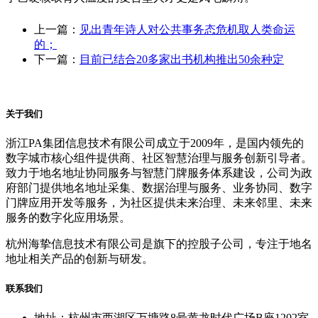
上一篇：
见出青年诗人对公共事务态危机取人类命运
的；
下一篇：
目前已结合20多家出书机构推出50余种定
关于我们
浙江PA集团信息技术有限公司成立于2009年，是国内领先的
数字城市核心组件提供商、社区智慧治理与服务创新引导者。
致力于地名地址协同服务与智慧门牌服务体系建设，公司为政
府部门提供地名地址采集、数据治理与服务、业务协同、数字
门牌应用开发等服务，为社区提供未来治理、未来邻里、未来
服务的数字化应用场景。
杭州海挚信息技术有限公司是旗下的控股子公司，专注于地名
地址相关产品的创新与研发。
联系我们
地址：杭州市西湖区万塘路8号黄龙时代广场B座1202室