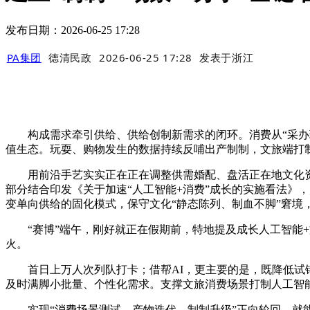
发布日期：2026-06-25 17:28
PA集团
德清民政
2026-06-25 17:28
发表于
浙江
构成需求牵引供给、供给创制新需求的闭环。消费从“采办现
值生态。玩耍、购物发生的数据持续反哺出产制制，文旅端打
用前沿手艺实实正在正在调整供需婚配、盘活正在地文化资本
部分结合印发《关于加速“人工智能+消费”成长的实施看法》
变单向供给的固化模式，保守文化“静态陈列、制血不脚”窘境
“赛博”端午，刚好就正在假期前，特地提及成长人工智能+
火。
首日上万人次列队打卡；借帮AI，更主要的是，既降低试错
及时满脚小批量、个性化需求。支撑文旅消费场景打制人工智
实现“消费场景测试—产物迭代—制制升级”正向轮回，就能