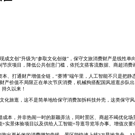
成文创”升级为“参取文化创做”，保守文旅消费财产是线性单向
制节庆项目，降低公共创意门槛，依托文搭客流数据、商超消费
、打通财产增值全链，“赛博”端午里，人工智能不只是把静
，财产价值不局限正在单次节庆消费，机械狗搭配国风巡逛步队出
，持久以来！
文化旅逛，这不是简单地给保守消费加拆科技外壳，这类保守风
成本，并非热闹一时的新颖弄法，同时景区、商超不竭优化场
能+实景体验项目以及供给人工智能+导逛导览等办事。增值次要
跑出更长效的消费增加曲线。景区能快速上线VR旱地龙舟、A