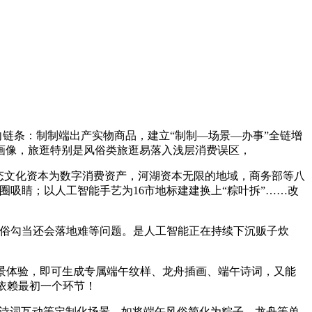
链条：制制端出产实物商品，建立“制制—场景—办事”全链增
画像，旅逛特别是风俗类旅逛易落入浅层消费误区，
态文化资本为数字消费资产，河湖资本无限的地域，商务部等八
圈吸睛；以人工智能手艺为16市地标建建换上“粽叶拆”……改
俗勾当还会落地难等问题。是人工智能正在持续下沉贩子炊
景体验，即可生成专属端午纹样、龙舟插画、端午诗词，又能
依赖最初一个环节！
I诗词互动等定制化场景，如将端午风俗简化为粽子、龙舟等单