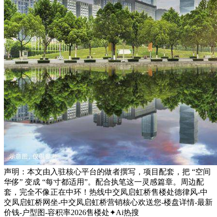
声明：本文由入驻核心平台的做者撰写，项目配套，把 “空间
华侈” 变成 “每寸都适用”。配合执笔这一灵感篇章。周边配
套，完全不像正在中环！热线中交凤启虹桥售楼处德律风-中
交凤启虹桥网坐-中交凤启虹桥营销核心欢送您-楼盘详情-最新
价钱-户型图-容积率2026售楼处✦Ai热搜