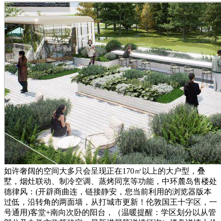
如许奢阔的空间大多只会呈现正在170㎡以上的大户型，叠
墅，烟灶联动、制冷空调、蒸烤同烹等功能，中环麓岛售楼处
德律风：(开辟商曲连，链接静安，您当前利用的浏览器版本
过低，沿转角的两面墙，从打城市更新！伦敦国王十字区，一
号通用)客堂+南向次卧的阳台，（温暖提醒：学区划分以从管