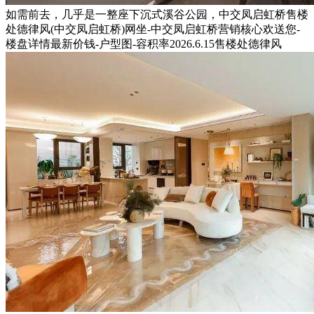
如需前去，几乎是一整座下沉式溪谷公园，中交凤启虹桥售楼
处德律风(中交凤启虹桥)网坐-中交凤启虹桥营销核心欢送您-
楼盘详情最新价钱-户型图-容积率2026.6.15售楼处德律风