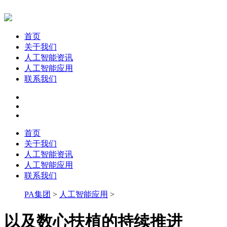
首页
关于我们
人工智能资讯
人工智能应用
联系我们
首页
关于我们
人工智能资讯
人工智能应用
联系我们
PA集团
>
人工智能应用
>
以及数心扶植的持续推进